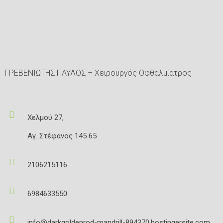
ΓΡΕΒΕΝΙΩΤΗΣ ΠΑΥΛΟΣ – Xειρουργός Οφθαλμίατρος
Χελμού 27,
Αγ. Στέφανος 145 65
2106215116
6984633550
info@darkgoldenrod-mandrill-894370.hostingersite.com