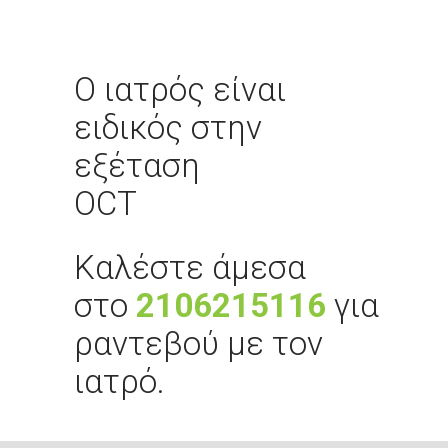
O ιατρός είναι
ειδικός στην
εξέταση
OCT
Καλέστε άμεσα
στο
210
6215116
για
ραντεβού με τον
ιατρό.